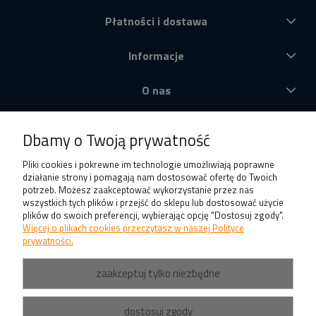
Płatności i dostawa
Informacje
O nas
Produkty
Dbamy o Twoją prywatność
Pliki cookies i pokrewne im technologie umożliwiają poprawne
działanie strony i pomagają nam dostosować ofertę do Twoich
potrzeb. Możesz zaakceptować wykorzystanie przez nas
wszystkich tych plików i przejść do sklepu lub dostosować użycie
plików do swoich preferencji, wybierając opcję "Dostosuj zgody".
Więcej o plikach cookies przeczytasz w naszej Polityce
prywatności.
zaakceptuj tylko niezbędne
dostosuj zgody