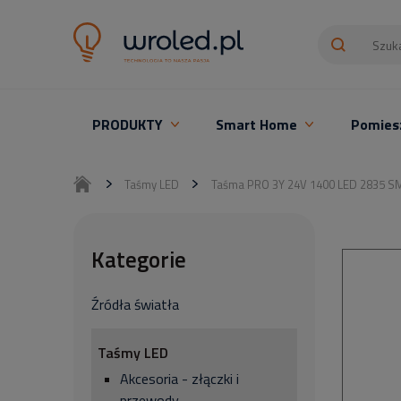
PRODUKTY
Smart Home
Pomies
Oświetlenie LED z montażem
Taśmy LED
Taśma PRO 3Y 24V 1400 LED 2835 
Kategorie
Źródła światła
Taśmy LED
Akcesoria - złączki i
przewody