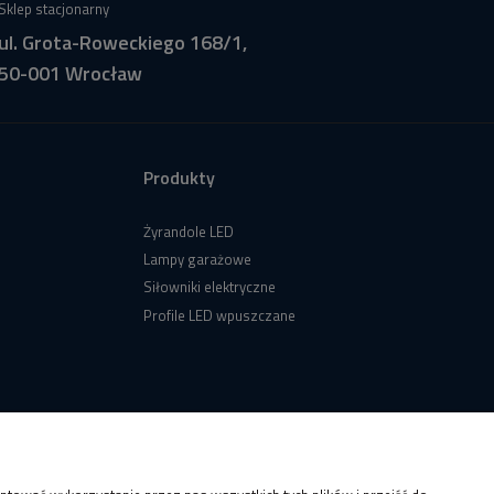
Sklep stacjonarny
ul. Grota-Roweckiego 168/1,
50-001 Wrocław
Produkty
Żyrandole LED
Lampy garażowe
Siłowniki elektryczne
Profile LED wpuszczane