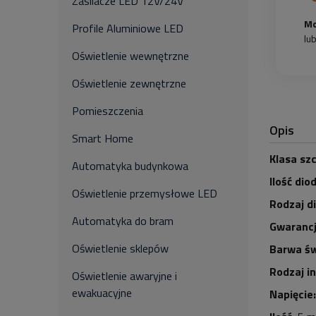
Zasilacze LED 12V/24V
Mo
Profile Aluminiowe LED
lu
Oświetlenie wewnętrzne
Oświetlenie zewnętrzne
Pomieszczenia
Opis
Smart Home
Klasa szc
Automatyka budynkowa
Ilość dio
Oświetlenie przemysłowe LED
Rodzaj d
Automatyka do bram
Gwarancj
Oświetlenie sklepów
Barwa św
Rodzaj i
Oświetlenie awaryjne i
ewakuacyjne
Napięcie: