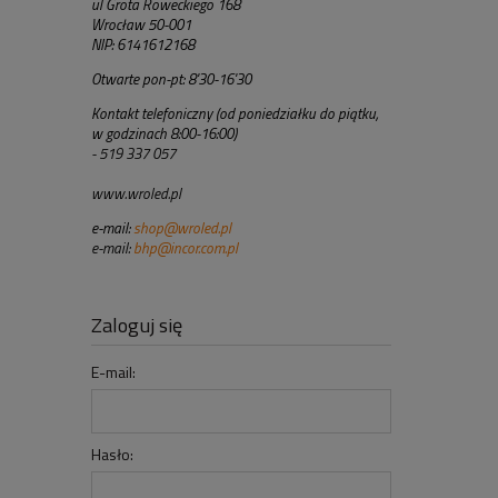
ul Grota Roweckiego 168
Wrocław 50-001
NIP: 6141612168
Otwarte pon-pt: 8'30-16'30
Kontakt telefoniczny (od poniedziałku do piątku,
w godzinach 8:00-16:00)
- 519 337 057
www.wroled.pl
e-mail:
shop@wroled.pl
e-mail:
bhp@incor.com.pl
Zaloguj się
E-mail:
Hasło: