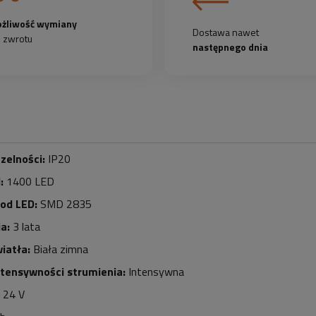
żliwość wymiany
Dostawa nawet
b zwrotu
następnego dnia
zelności:
IP20
d:
140
0 LED
iod LED:
SMD 2835
a:
3 lata
iatła:
Biała zimna
ntensywności strumienia:
Intensywna
24 V