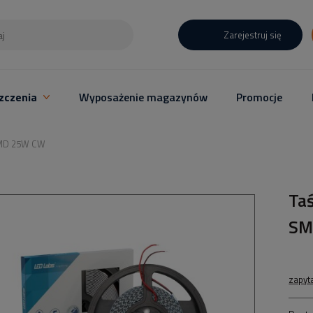
Zarejestruj się
zczenia
Wyposażenie magazynów
Promocje
SMD 25W CW
Ta
SM
zapyt