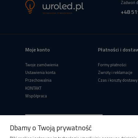
Zadwoń d
+48 51
Moje konto
Płatności i dosta
Twoje zamówienia
Formy płatności
Ustawienia konta
Zwroty i reklamacje
Przechowalnia
Czas i koszty dostawy
KONTAKT
Współpraca
Dbamy o Twoją prywatność