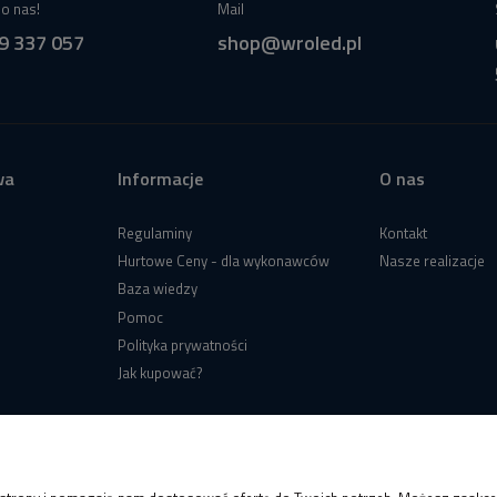
o nas!
Mail
9 337 057
shop@wroled.pl
wa
Informacje
O nas
Regulaminy
Kontakt
Hurtowe Ceny - dla wykonawców
Nasze realizacje
Baza wiedzy
Pomoc
Polityka prywatności
Jak kupować?