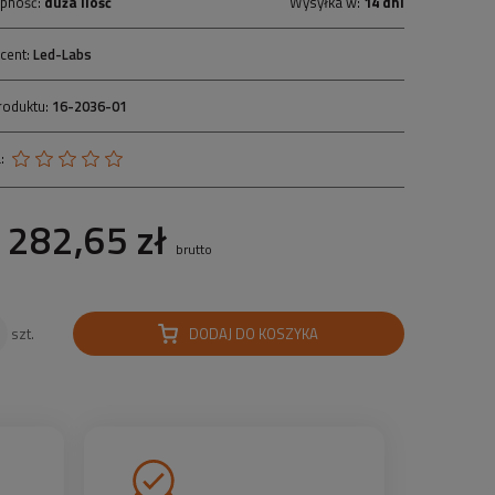
pność:
duża ilość
Wysyłka w:
14 dni
cent:
Led-Labs
roduktu:
16-2036-01
:
282,65 zł
brutto
DODAJ DO KOSZYKA
szt.