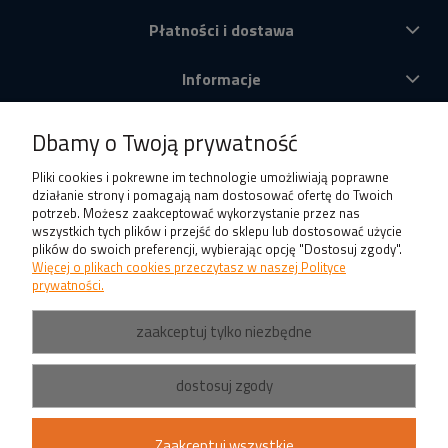
Płatności i dostawa
Informacje
O nas
Dbamy o Twoją prywatność
Produkty
Pliki cookies i pokrewne im technologie umożliwiają poprawne
działanie strony i pomagają nam dostosować ofertę do Twoich
potrzeb. Możesz zaakceptować wykorzystanie przez nas
wszystkich tych plików i przejść do sklepu lub dostosować użycie
plików do swoich preferencji, wybierając opcję "Dostosuj zgody".
Więcej o plikach cookies przeczytasz w naszej Polityce
prywatności.
zaakceptuj tylko niezbędne
dostosuj zgody
Zaakceptuj wszystkie