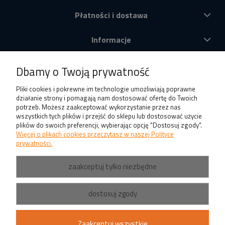
Płatności i dostawa
Informacje
O nas
Dbamy o Twoją prywatność
Produkty
Pliki cookies i pokrewne im technologie umożliwiają poprawne
działanie strony i pomagają nam dostosować ofertę do Twoich
potrzeb. Możesz zaakceptować wykorzystanie przez nas
wszystkich tych plików i przejść do sklepu lub dostosować użycie
plików do swoich preferencji, wybierając opcję "Dostosuj zgody".
Więcej o plikach cookies przeczytasz w naszej Polityce
prywatności.
zaakceptuj tylko niezbędne
dostosuj zgody
Zaakceptuj wszystkie