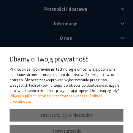
Płatności i dostawa
Informacje
O nas
Produkty
Dbamy o Twoją prywatność
Pliki cookies i pokrewne im technologie umożliwiają poprawne
działanie strony i pomagają nam dostosować ofertę do Twoich
potrzeb. Możesz zaakceptować wykorzystanie przez nas
wszystkich tych plików i przejść do sklepu lub dostosować użycie
plików do swoich preferencji, wybierając opcję "Dostosuj zgody".
Więcej o plikach cookies przeczytasz w naszej Polityce
prywatności.
zaakceptuj tylko niezbędne
dostosuj zgody