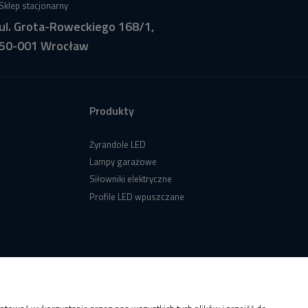
Sklep stacjonarny
ul. Grota-Roweckiego 168/1,
50-001 Wrocław
Produkty
Żyrandole LED
Lampy garażowe
Siłowniki elektryczne
Profile LED wpuszczane