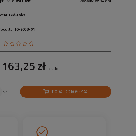
pność:
duża ilość
Wysyłka w:
14 dni
cent:
Led-Labs
roduktu:
16-2053-01
:
163,25 zł
brutto
DODAJ DO KOSZYKA
szt.