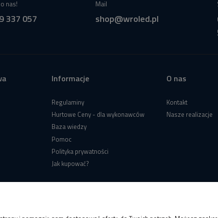
o nas!
Mail
9 337 057
shop@wroled.pl
wa
Informacje
O nas
Regulaminy
Kontakt
Hurtowe Ceny - dla wykonawców
Nasze realizacje
Baza wiedzy
Pomoc
Polityka prywatności
Jak kupować?