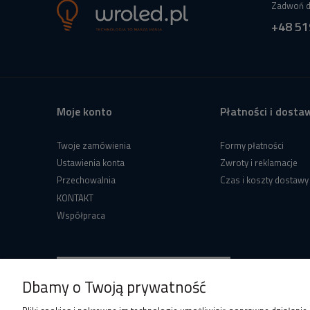
Zadwoń d
+48 51
Moje konto
Płatności i dosta
Twoje zamówienia
Formy płatności
Ustawienia konta
Zwroty i reklamacje
Przechowalnia
Czas i koszty dostawy
KONTAKT
Współpraca
Dbamy o Twoją prywatność