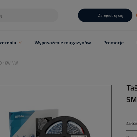
Zarejestruj się
zczenia
Wyposażenie magazynów
Promocje
MD 18W NW
Ta
SM
zapyt