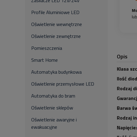
Zasilacze LED 12V/24V
Mo
Profile Aluminiowe LED
lu
Oświetlenie wewnętrzne
Oświetlenie zewnętrzne
Pomieszczenia
Opis
Smart Home
Klasa szc
Automatyka budynkowa
Ilość dio
Oświetlenie przemysłowe LED
Rodzaj d
Automatyka do bram
Gwarancj
Oświetlenie sklepów
Barwa św
Rodzaj i
Oświetlenie awaryjne i
ewakuacyjne
Napięcie: