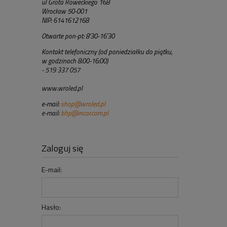
ul Grota Roweckiego 168
Wrocław 50-001
NIP: 6141612168
Otwarte pon-pt: 8'30-16'30
Kontakt telefoniczny (od poniedziałku do piątku,
w godzinach 8:00-16:00)
- 519 337 057
www.wroled.pl
e-mail:
shop@wroled.pl
e-mail:
bhp@incor.com.pl
Zaloguj się
E-mail:
Hasło: