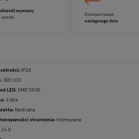
żliwość wymiany
Dostawa nawet
b zwrotu
następnego dnia
zelności:
IP20
d:
3
0
0 LED
iod LED:
SMD 5630
a:
3 lata
iatła:
Neutralna
ntensywności strumienia:
Intensywna
24 V