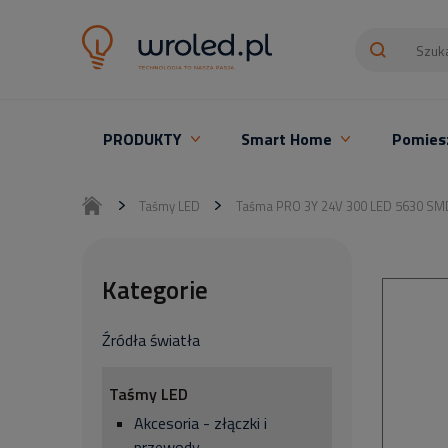
PRODUKTY
Smart Home
Pomies
Oświetlenie LED z montażem
Taśmy LED
Taśma PRO 3Y 24V 300 LED 5630 S
Kategorie
Źródła światła
Taśmy LED
Akcesoria - złączki i
przewody