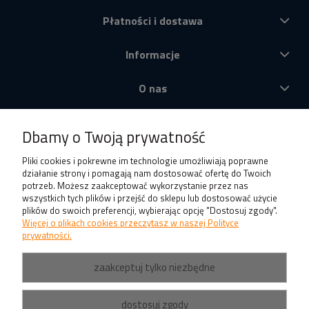
Płatności i dostawa
Informacje
O nas
Produkty
Dbamy o Twoją prywatność
Pliki cookies i pokrewne im technologie umożliwiają poprawne
działanie strony i pomagają nam dostosować ofertę do Twoich
potrzeb. Możesz zaakceptować wykorzystanie przez nas
wszystkich tych plików i przejść do sklepu lub dostosować użycie
plików do swoich preferencji, wybierając opcję "Dostosuj zgody".
Więcej o plikach cookies przeczytasz w naszej Polityce
prywatności.
zaakceptuj tylko niezbędne
dostosuj zgody