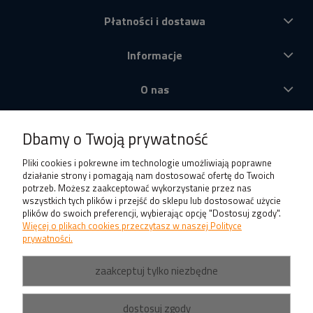
Płatności i dostawa
Informacje
O nas
Produkty
Dbamy o Twoją prywatność
Pliki cookies i pokrewne im technologie umożliwiają poprawne
działanie strony i pomagają nam dostosować ofertę do Twoich
potrzeb. Możesz zaakceptować wykorzystanie przez nas
wszystkich tych plików i przejść do sklepu lub dostosować użycie
plików do swoich preferencji, wybierając opcję "Dostosuj zgody".
Więcej o plikach cookies przeczytasz w naszej Polityce
prywatności.
zaakceptuj tylko niezbędne
dostosuj zgody