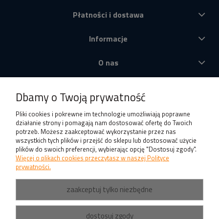
Płatności i dostawa
Informacje
O nas
Produkty
Dbamy o Twoją prywatność
Pliki cookies i pokrewne im technologie umożliwiają poprawne
działanie strony i pomagają nam dostosować ofertę do Twoich
potrzeb. Możesz zaakceptować wykorzystanie przez nas
wszystkich tych plików i przejść do sklepu lub dostosować użycie
plików do swoich preferencji, wybierając opcję "Dostosuj zgody".
Więcej o plikach cookies przeczytasz w naszej Polityce
prywatności.
zaakceptuj tylko niezbędne
dostosuj zgody