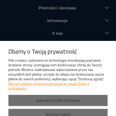
Płatności i dostawa
Informacje
O nas
Produkty
Dbamy o Twoją prywatność
Pliki cookies i pokrewne im technologie umożliwiają poprawne
działanie strony i pomagają nam dostosować ofertę do Twoich
potrzeb. Możesz zaakceptować wykorzystanie przez nas
wszystkich tych plików i przejść do sklepu lub dostosować użycie
plików do swoich preferencji, wybierając opcję "Dostosuj zgody".
Więcej o plikach cookies przeczytasz w naszej Polityce
prywatności.
zaakceptuj tylko niezbędne
dostosuj zgody