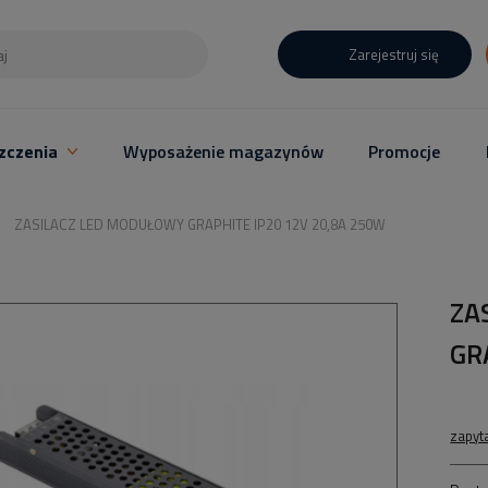
Zarejestruj się
zczenia
Wyposażenie magazynów
Promocje
ZASILACZ LED MODUŁOWY GRAPHITE IP20 12V 20,8A 250W
ZA
GR
zapyt