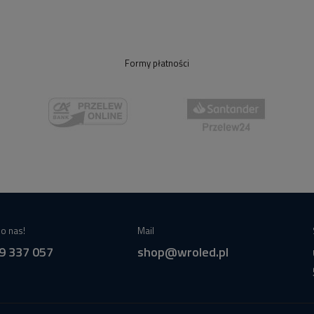
Formy płatności
o nas!
Mail
9 337 057
shop@wroled.pl