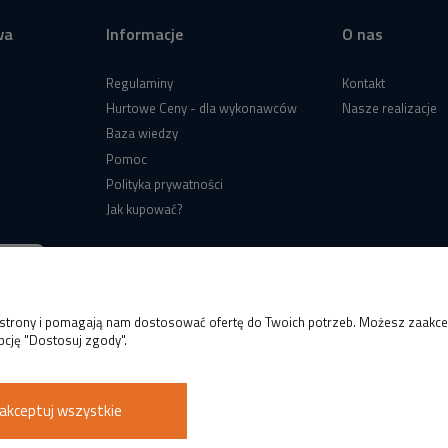
wa
Informacje
O nas
Regulaminy
Kontakt
Hurtowe Ceny - dla wykonawców
Nasze realizacje
Baza wiedzy
Pomoc
Polityka prywatności
Jak kupować?
e strony i pomagają nam dostosować ofertę do Twoich potrzeb. Możesz zaakcep
pcję "Dostosuj zgody".
akceptuj wszystkie