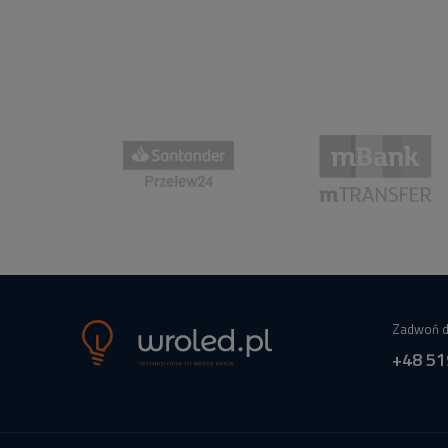
Zadwoń d
+48 51