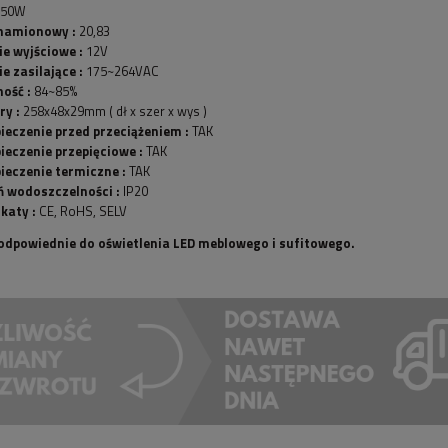
50W
namionowy :
20,83
ie wyjściowe :
12V
e zasilające :
175~264VAC
ość :
84~85%
y :
258x48x29mm ( dł x szer x wys )
ieczenie przed przeciążeniem :
TAK
ieczenie przepięciowe :
TAK
ieczenie termiczne :
TAK
ń wodoszczelności :
IP20
katy :
CE, RoHS, SELV
odpowiednie do oświetlenia LED meblowego i sufitowego.