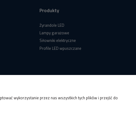
Produkty
Żyrandole LED
Lampy garażowe
Siłowniki elektryczne
Profile LED wpuszczane
tować wykorzystanie przez nas wszystkich tych plików i przejść do