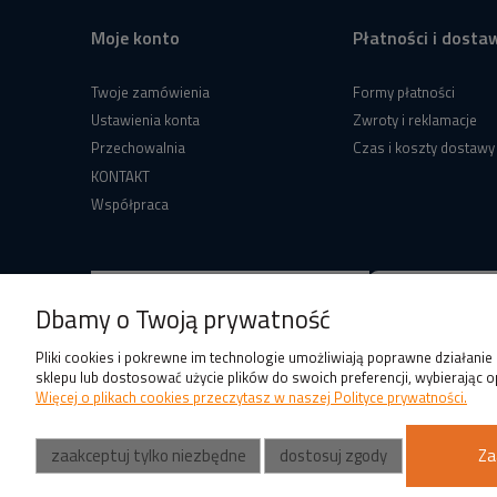
Moje konto
Płatności i dosta
Twoje zamówienia
Formy płatności
Ustawienia konta
Zwroty i reklamacje
Przechowalnia
Czas i koszty dostawy
KONTAKT
Współpraca
Dbamy o Twoją prywatność
Pliki cookies i pokrewne im technologie umożliwiają poprawne działani
sklepu lub dostosować użycie plików do swoich preferencji, wybierając o
Więcej o plikach cookies przeczytasz w naszej Polityce prywatności.
zaakceptuj tylko niezbędne
dostosuj zgody
Za