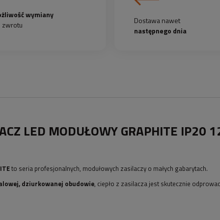
żliwość wymiany
Dostawa nawet
b zwrotu
następnego dnia
LACZ LED MODUŁOWY GRAPHITE IP20 1
ITE
to seria profesjonalnych, modułowych zasilaczy o małych gabarytach.
lowej, dziurkowanej obudowie
, ciepło z zasilacza jest skutecznie odprow