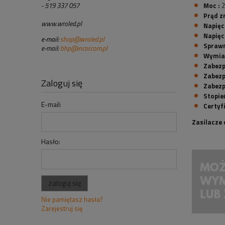
- 519 337 057
Moc :
2
Prąd z
www.wroled.pl
Napięc
Napięci
e-mail:
shop@wroled.pl
Sprawn
e-mail:
bhp@incor.com.pl
Wymiar
Zabezp
Zabezp
Zaloguj się
Zabezp
Stopie
E-mail:
Certyfi
Zasilacze 
Hasło:
zaloguj się
Nie pamiętasz hasła?
Zarejestruj się