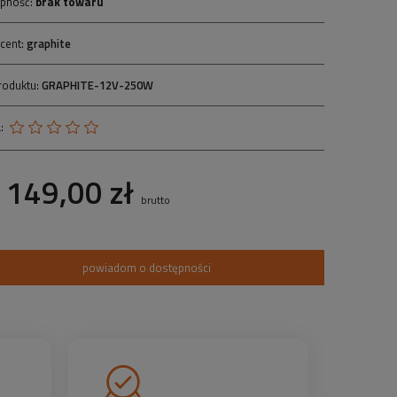
pność:
brak towaru
cent:
graphite
roduktu:
GRAPHITE-12V-250W
:
149,00 zł
brutto
powiadom o dostępności