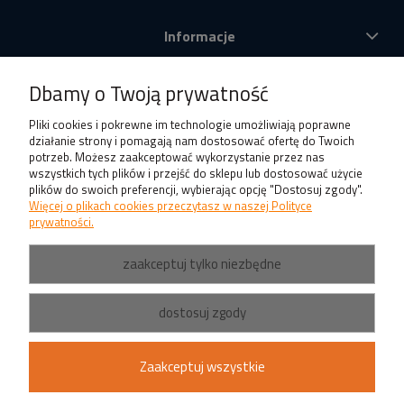
Informacje
O nas
Dbamy o Twoją prywatność
Produkty
Pliki cookies i pokrewne im technologie umożliwiają poprawne
działanie strony i pomagają nam dostosować ofertę do Twoich
potrzeb. Możesz zaakceptować wykorzystanie przez nas
wszystkich tych plików i przejść do sklepu lub dostosować użycie
plików do swoich preferencji, wybierając opcję "Dostosuj zgody".
Więcej o plikach cookies przeczytasz w naszej Polityce
prywatności.
zaakceptuj tylko niezbędne
dostosuj zgody
Zaakceptuj wszystkie