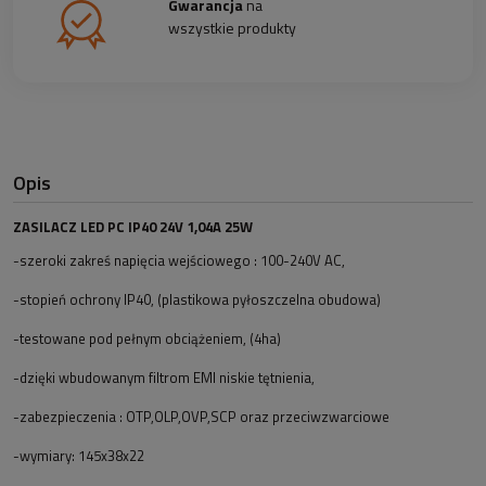
Gwarancja
na
wszystkie produkty
Opis
ZASILACZ LED PC IP40 24V 1,04A 25W
-szeroki zakreś napięcia wejściowego : 100-240V AC,
-stopień ochrony IP40, (plastikowa pyłoszczelna obudowa)
-testowane pod pełnym obciążeniem, (4ha)
-dzięki wbudowanym filtrom EMI niskie tętnienia,
-zabezpieczenia : OTP,OLP,OVP,SCP oraz przeciwzwarciowe
-wymiary: 145x38x22