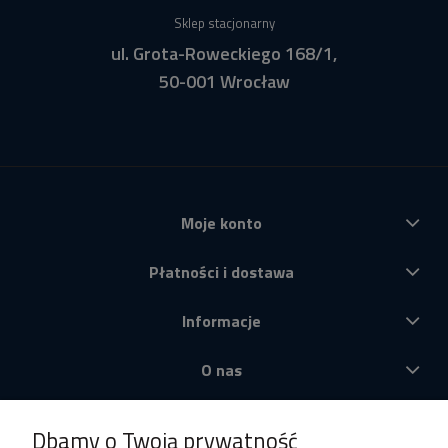
Sklep stacjonarny
ul. Grota-Roweckiego 168/1,
50-001 Wrocław
Moje konto
Płatności i dostawa
Informacje
O nas
Produkty
Dbamy o Twoją prywatność