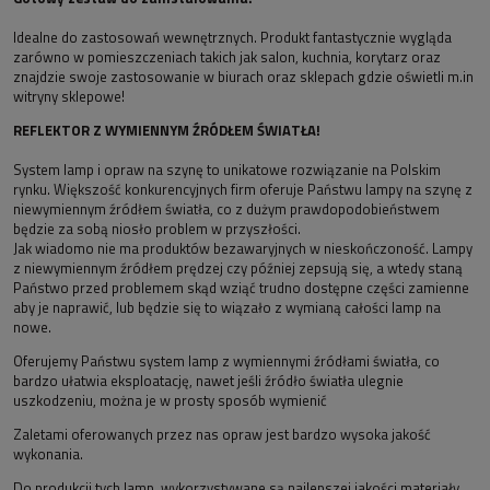
Idealne do zastosowań wewnętrznych. Produkt fantastycznie wygląda
zarówno w pomieszczeniach takich jak salon, kuchnia, korytarz oraz
znajdzie swoje zastosowanie w biurach oraz sklepach gdzie oświetli m.in
witryny sklepowe!
REFLEKTOR Z WYMIENNYM ŹRÓDŁEM ŚWIATŁA!
System lamp i opraw na szynę to unikatowe rozwiązanie na Polskim
rynku. Większość konkurencyjnych firm oferuje Państwu lampy na szynę z
niewymiennym źródłem światła, co z dużym prawdopodobieństwem
będzie za sobą niosło problem w przyszłości.
Jak wiadomo nie ma produktów bezawaryjnych w nieskończoność. Lampy
z niewymiennym źródłem prędzej czy później zepsują się, a wtedy staną
Państwo przed problemem skąd wziąć trudno dostępne części zamienne
aby je naprawić, lub będzie się to wiązało z wymianą całości lamp na
nowe.
Oferujemy Państwu system lamp z wymiennymi źródłami światła, co
bardzo ułatwia eksploatację, nawet jeśli źródło światła ulegnie
uszkodzeniu, można je w prosty sposób wymienić
Zaletami oferowanych przez nas opraw jest bardzo wysoka jakość
wykonania.
Do produkcji tych lamp, wykorzystywane są najlepszej jakości materiały.