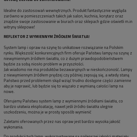
Idealne do zastosowań wewnętrznych. Produkt fantastycznie wygląda
zarówno w pomieszczeniach takich jak salon, kuchnia, korytarz oraz
znajdzie swoje zastosowanie w biurach oraz sklepach gdzie oświetli m.in
witryny sklepowe!
REFLEKTOR Z WYMIENNYM ŹRÓDŁEM ŚWIATŁA!
System lamp i opraw na szynę to unikatowe rozwiązanie na Polskim
rynku. Większość konkurencyjnych firm oferuje Państwu lampy na szynę z
niewymiennym źródłem światła, co z dużym prawdopodobieństwem
będzie za sobą niosło problem w przyszłości.
Jak wiadomo nie ma produktów bezawaryjnych w nieskończoność. Lampy
z niewymiennym źródłem prędzej czy później zepsują się, a wtedy staną
Państwo przed problemem skąd wziąć trudno dostępne części zamienne
aby je naprawić, lub będzie się to wiązało z wymianą całości lamp na
nowe.
Oferujemy Państwu system lamp z wymiennymi źródłami światła, co
bardzo ułatwia eksploatację, nawet jeśli źródło światła ulegnie
uszkodzeniu, można je w prosty sposób wymienić
Zaletami oferowanych przez nas opraw jest bardzo wysoka jakość
wykonania.
Do produkcji tych lamp, wykorzystywane są najlepszej jakości materiały.