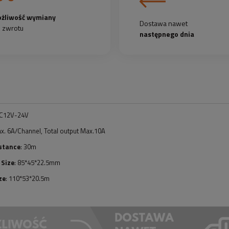
żliwość wymiany
Dostawa nawet
b zwrotu
następnego dnia
DC12V-24V
ax. 6A/Channel, Total output Max.10A
istance
: 30m
 Size
: 85*45*22.5mm
ze
: 110*53*20.5m