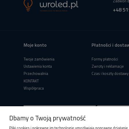
Zadwoń d
+48 51
Moje konto
Płatności i dosta
Twoje zamówienia
Formy płatności
Ustawienia konta
Zwroty i reklamacje
Przechowalnia
Czas i koszty dostawy
KONTAKT
Współpraca
Dbamy o Twoją prywatność
Pliki cookies i pokrewne im technologie umożliwiają poprawne działani