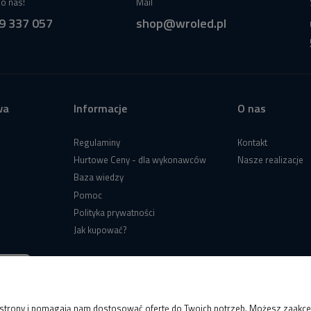
o nas!
Mail
9 337 057
shop@wroled.pl
wa
Informacje
O nas
Regulaminy
Kontakt
Hurtowe Ceny - dla wykonawców
Nasze realizacje
Baza wiedzy
Pomoc
Polityka prywatności
Jak kupować?
e strony i pomagają nam dostosować ofertę do Twoich potrzeb. Możesz zaakcep