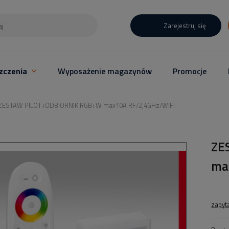
Zarejestruj się
zczenia
Wyposażenie magazynów
Promocje
ZESTAW PILOT+ODBIORNIK RGB+W max10A RF/2,4GHz/WIFI
ZE
ma
zapyt