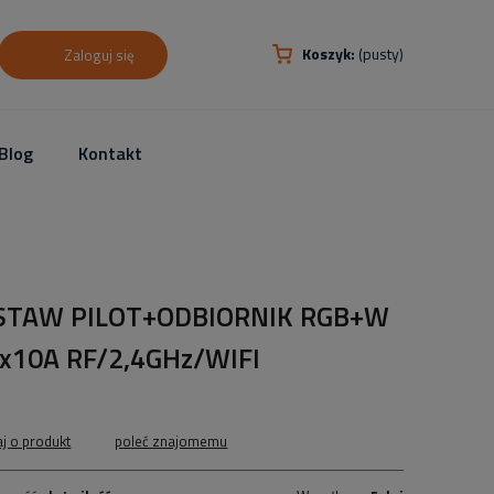
Koszyk:
(pusty)
Zaloguj się
Blog
Kontakt
STAW PILOT+ODBIORNIK RGB+W
x10A RF/2,4GHz/WIFI
aj o produkt
poleć znajomemu