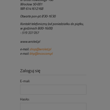
Wrocław 50-001
NIP: 6141612168
Otwarte pon-pt: 8'30-16'30
Kontakt telefoniczny (od poniedziałku do piątku,
w godzinach 8:00-16:00)
- 519 337 057
www.wroled.pl
e-mail:
shop@wroled.pl
e-mail:
bhp@incor.com.pl
Zaloguj się
E-mail:
Hasło: