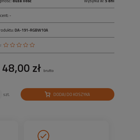
pność:
duża ilość
Wysyłka w:
5 dni
cent:
-
roduktu:
DA-191-RGBW10A
:
48,00 zł
brutto
DODAJ DO KOSZYKA
szt.