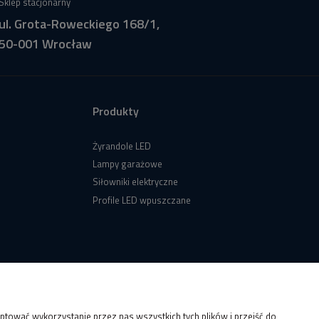
Sklep stacjonarny
ul. Grota-Roweckiego 168/1,
50-001 Wrocław
Produkty
Żyrandole LED
Lampy garażowe
Siłowniki elektryczne
Profile LED wpuszczane
tować wykorzystanie przez nas wszystkich tych plików i przejść do