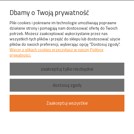
O nas
Dbamy o Twoją prywatność
Produkty
Pliki cookies i pokrewne im technologie umożliwiają poprawne
działanie strony i pomagają nam dostosować ofertę do Twoich
potrzeb. Możesz zaakceptować wykorzystanie przez nas
wszystkich tych plików i przejść do sklepu lub dostosować użycie
plików do swoich preferencji, wybierając opcję "Dostosuj zgody".
Więcej o plikach cookies przeczytasz w naszej Polityce
prywatności.
zaakceptuj tylko niezbędne
dostosuj zgody
Zaakceptuj wszystkie
pokaż pełną wersję strony