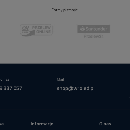
Formy płatności
o nas!
Mail
9 337 057
shop@wroled.pl
wa
Informacje
O nas