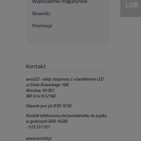
Wyposażenie magazynów
Nowości
Promocje
Kontakt
wroLED - sklep stacjonary z oświetleniem LED
ul Grota Roweckiego 168
Wrocław 50-001
NIP: 6141612168
Otwarte pon-pt: 8'30-16'30
Kontakt telefoniczny (od poniedziałku do piątku,
w godzinach 8:00-16:00)
- 519 337 057
www.wroled.pl