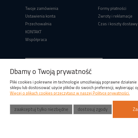
Twoje zamówienia
Formy płatności
Ustawienia konta
Zwroty i reklamacje
Przechowalnia
Czas i koszty dostawy
KONTAKT
Współpraca
Dbamy o Twoją prywatność
Pliki cookies i pokrewne im technologie umożliwiają poprawne działani
sklepu lub dostosować użycie plików do swoich preferencji, wybierając o
Więcej o plikach cookies przeczytasz w naszej Polityce prywatności.
zaakceptuj tylko niezbędne
dostosuj zgody
Za