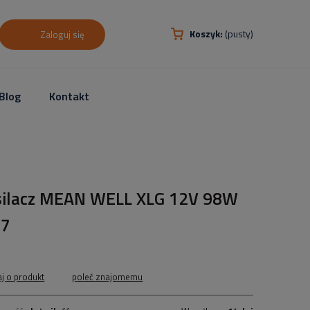
Koszyk:
(pusty)
Zaloguj się
Blog
Kontakt
silacz MEAN WELL XLG 12V 98W
67
aj o produkt
poleć znajomemu