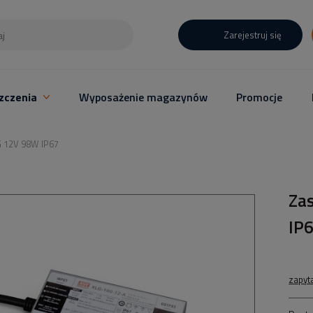
Zarejestruj się
zczenia
Wyposażenie magazynów
Promocje
 12V 98W IP67
Za
IP
zapyt