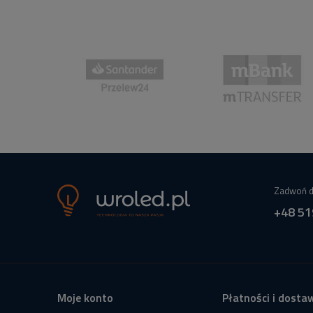
Zadwoń d
+48 51
Moje konto
Płatności i dosta