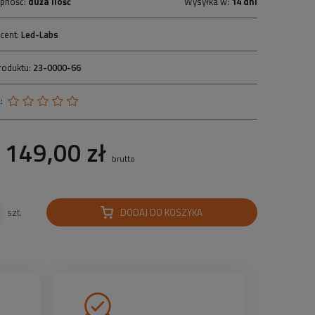
pność:
duża ilość
Wysyłka w:
14 dni
cent:
Led-Labs
roduktu:
23-0000-66
:
149,00 zł
brutto
DODAJ DO KOSZYKA
szt.