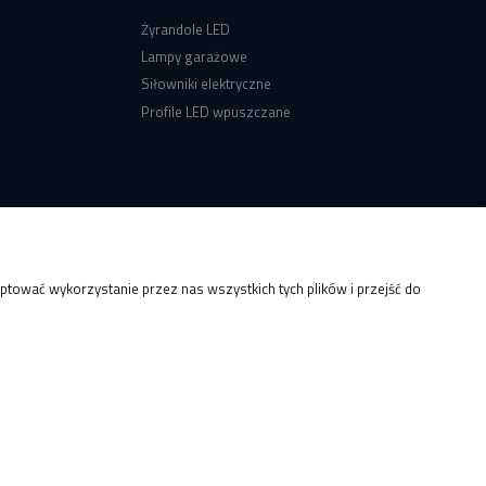
Żyrandole LED
Lampy garażowe
Siłowniki elektryczne
Profile LED wpuszczane
tować wykorzystanie przez nas wszystkich tych plików i przejść do