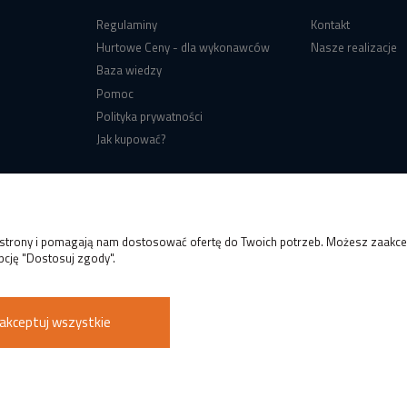
Regulaminy
Kontakt
Hurtowe Ceny - dla wykonawców
Nasze realizacje
Baza wiedzy
Pomoc
Polityka prywatności
Jak kupować?
e strony i pomagają nam dostosować ofertę do Twoich potrzeb. Możesz zaakcep
pcję "Dostosuj zgody".
akceptuj wszystkie