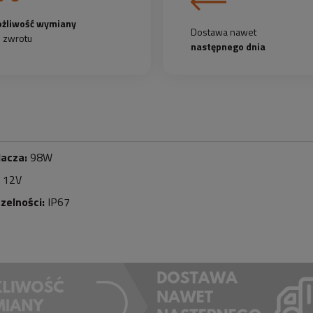
żliwość wymiany
Dostawa nawet
b zwrotu
następnego dnia
lacza:
98W
12V
zelności:
IP67