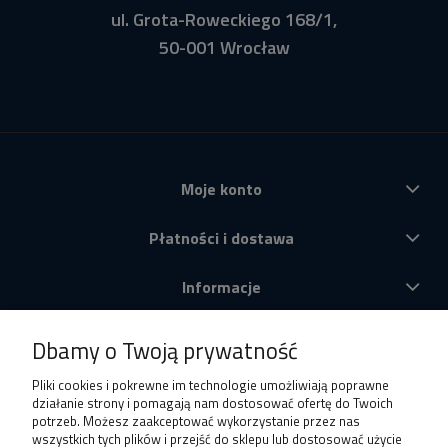
ul. Grota-Roweckiego 168/1,
50-001 Wrocław
Moje konto
Płatności i dostawa
Informacje
O nas
Dbamy o Twoją prywatność
Produkty
Pliki cookies i pokrewne im technologie umożliwiają poprawne
działanie strony i pomagają nam dostosować ofertę do Twoich
potrzeb. Możesz zaakceptować wykorzystanie przez nas
wszystkich tych plików i przejść do sklepu lub dostosować użycie