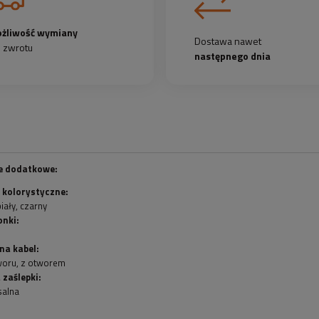
żliwość wymiany
Dostawa nawet
b zwrotu
następnego dnia
e dodatkowe:
 kolorystyczne:
biały, czarny
onki:
na kabel:
woru, z otworem
 zaślepki:
salna