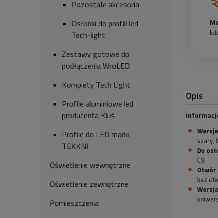
Pozostałe akcesoria
Mo
Osłonki do profili led
lu
Tech-light
Zestawy gotowe do
podłączenia WroLED
Komplety Tech Light
Opis
Profile aluminiowe led
producenta Kluś
Informacj
Wersje
Profile do LED marki
szary, 
TEKKNI
Do osł
C9
Oświetlenie wewnętrzne
Otwór 
bez ot
Oświetlenie zewnętrzne
Wersja
uniwer
Pomieszczenia