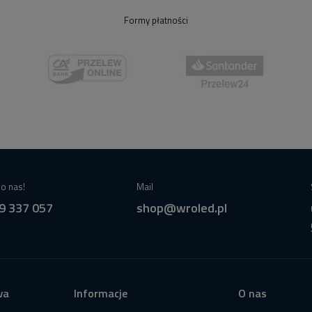
Formy płatności
o nas!
Mail
9 337 057
shop@wroled.pl
wa
Informacje
O nas