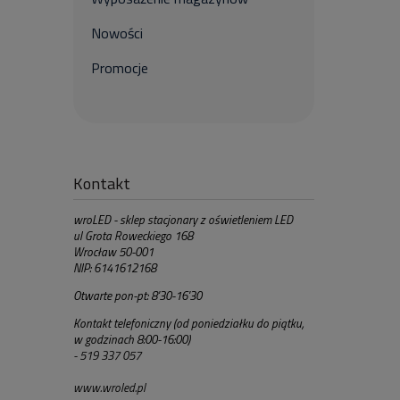
Nowości
Promocje
Kontakt
wroLED - sklep stacjonary z oświetleniem LED
ul Grota Roweckiego 168
Wrocław 50-001
NIP: 6141612168
Otwarte pon-pt: 8'30-16'30
Kontakt telefoniczny (od poniedziałku do piątku,
w godzinach 8:00-16:00)
- 519 337 057
www.wroled.pl