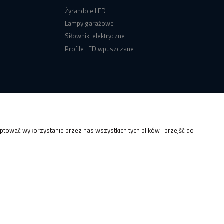
Żyrandole LED
Lampy garażowe
Siłowniki elektryczne
Profile LED wpuszczane
tować wykorzystanie przez nas wszystkich tych plików i przejść do