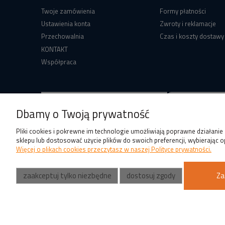
Twoje zamówienia
Formy płatności
Ustawienia konta
Zwroty i reklamacje
Przechowalnia
Czas i koszty dostawy
KONTAKT
Współpraca
Dbamy o Twoją prywatność
Pliki cookies i pokrewne im technologie umożliwiają poprawne działani
sklepu lub dostosować użycie plików do swoich preferencji, wybierając o
Więcej o plikach cookies przeczytasz w naszej Polityce prywatności.
zaakceptuj tylko niezbędne
dostosuj zgody
Za