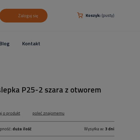
Koszyk:
(pusty)
Zaloguj się
Blog
Kontakt
ślepka P25-2 szara z otworem
aj o produkt
poleć znajomemu
pność:
duża ilość
Wysyłka w:
3 dni