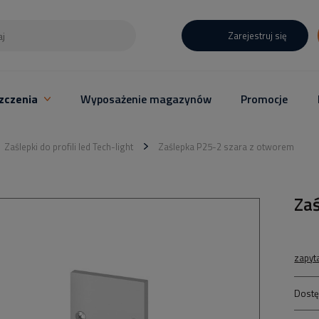
Zarejestruj się
zczenia
Wyposażenie magazynów
Promocje
Zaślepki do profili led Tech-light
Zaślepka P25-2 szara z otworem
Za
zapyt
Dostę