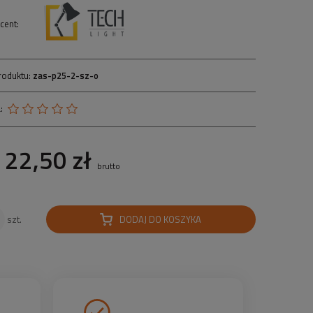
cent:
roduktu:
zas-p25-2-sz-o
:
22,50 zł
brutto
DODAJ DO KOSZYKA
szt.