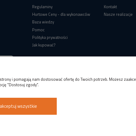
Regulaminy
Kontakt
Hurtowe Ceny - dla wykonawców
Nasze realizacje
Baza wiedzy
Pomoc
Polityka prywatności
Jak kupować?
e strony i pomagają nam dostosować ofertę do Twoich potrzeb. Możesz zaakcep
pcję "Dostosuj zgody".
akceptuj wszystkie