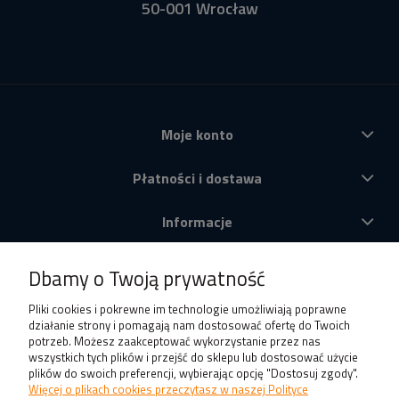
50-001 Wrocław
Moje konto
Płatności i dostawa
Informacje
O nas
Dbamy o Twoją prywatność
Produkty
Pliki cookies i pokrewne im technologie umożliwiają poprawne
działanie strony i pomagają nam dostosować ofertę do Twoich
potrzeb. Możesz zaakceptować wykorzystanie przez nas
wszystkich tych plików i przejść do sklepu lub dostosować użycie
plików do swoich preferencji, wybierając opcję "Dostosuj zgody".
Więcej o plikach cookies przeczytasz w naszej Polityce