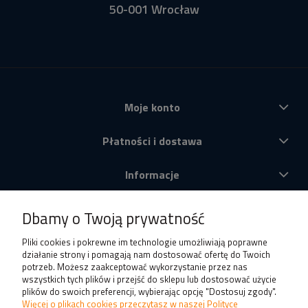
50-001 Wrocław
Moje konto
Płatności i dostawa
Informacje
O nas
Dbamy o Twoją prywatność
Produkty
Pliki cookies i pokrewne im technologie umożliwiają poprawne
działanie strony i pomagają nam dostosować ofertę do Twoich
potrzeb. Możesz zaakceptować wykorzystanie przez nas
wszystkich tych plików i przejść do sklepu lub dostosować użycie
plików do swoich preferencji, wybierając opcję "Dostosuj zgody".
Więcej o plikach cookies przeczytasz w naszej Polityce