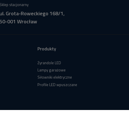
Sklep stacjonarny
ul. Grota-Roweckiego 168/1,
50-001 Wrocław
Produkty
Żyrandole LED
Lampy garażowe
Siłowniki elektryczne
Profile LED wpuszczane