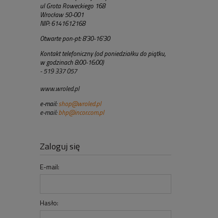
ul Grota Roweckiego 168
Wrocław 50-001
NIP: 6141612168
Otwarte pon-pt: 8'30-16'30
Kontakt telefoniczny (od poniedziałku do piątku,
w godzinach 8:00-16:00)
- 519 337 057
www.wroled.pl
e-mail:
shop@wroled.pl
e-mail:
bhp@incor.com.pl
Zaloguj się
E-mail:
Hasło: