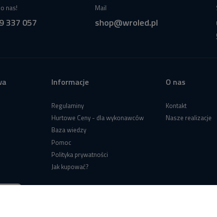
o nas!
Mail
9 337 057
shop@wroled.pl
wa
Informacje
O nas
Regulaminy
Kontakt
Hurtowe Ceny - dla wykonawców
Nasze realizacje
Baza wiedzy
Pomoc
Polityka prywatności
Jak kupować?