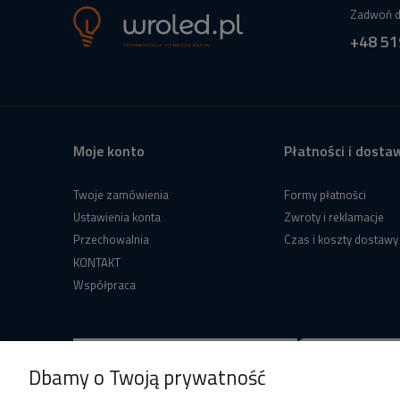
Zadwoń d
+48 51
Moje konto
Płatności i dosta
Twoje zamówienia
Formy płatności
Ustawienia konta
Zwroty i reklamacje
Przechowalnia
Czas i koszty dostawy
KONTAKT
Współpraca
Dbamy o Twoją prywatność