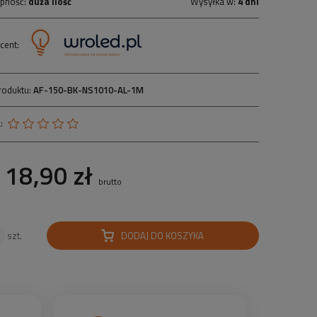
pność:
duża ilość
Wysyłka w:
4 dni
cent:
roduktu:
AF-150-BK-NS1010-AL-1M
:
18,90 zł
brutto
DODAJ DO KOSZYKA
szt.