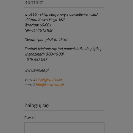
Kontakt
wroLED - sklep stacjonary z oświetleniem LED
ul Grota Roweckiego 168
Wrocław 50-001
NIP: 6141612168
Otwarte pon-pt: 8'30-16'30
Kontakt telefoniczny (od poniedziałku do piątku,
w godzinach 8:00-16:00)
- 519 337 057
www.wroled.pl
e-mail:
shop@wroled.pl
e-mail:
bhp@incor.com.pl
Zaloguj się
E-mail: