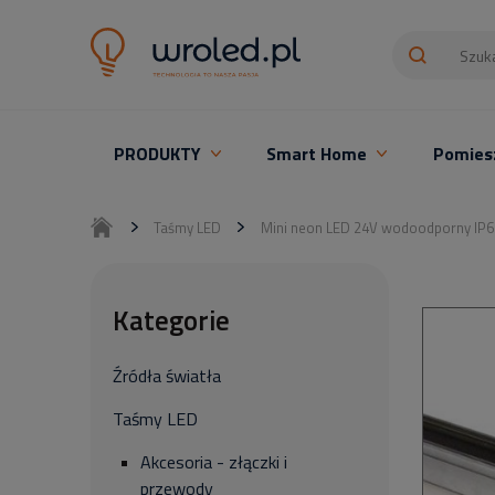
PRODUKTY
Smart Home
Pomies
Oświetlenie LED z montażem
Taśmy LED
Mini neon LED 24V wodoodporny IP6
Kategorie
Źródła światła
Taśmy LED
Akcesoria - złączki i
przewody