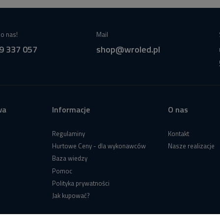
o nas!
Mail
9 337 057
shop@wroled.pl
wa
Informacje
O nas
Regulaminy
Kontakt
Hurtowe Ceny - dla wykonawców
Nasze realizacje
Baza wiedzy
Pomoc
Polityka prywatności
Jak kupować?