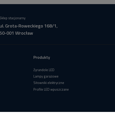
Sklep stacjonarny
ul. Grota-Roweckiego 168/1,
50-001 Wrocław
Produkty
Żyrandole LED
Lampy garażowe
Siłowniki elektryczne
Profile LED wpuszczane