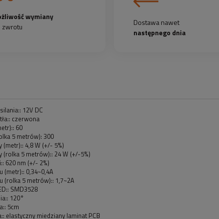
żliwość wymiany
Dostawa nawet
b zwrotu
następnego dnia
silania:: 12V DC
tła:: czerwona
etr):: 60
rolka 5 metrów): 300
(metr):: 4,8 W (+/- 5%)
(rolka 5 metrów):: 24 W (+/-5%)
i:: 620 nm (+/- 2%)
 (metr):: 0,34~0,4A
 (rolka 5 metrów):: 1,7~2A
LED:: SMD3528
ia:: 120°
ia:: 5cm
:: elastyczny miedziany laminat PCB