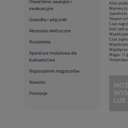
Oświetlenie awaryjne i
Kolor podło
ewakuacyjne
Wymiary (sz
Żywotność:
Stopień och
Gniazdka i włączniki
Czas nagrz
Ilość cykli
Akcesoria elektryczne
Współczynni
Czas zapłon
Rozdzielnie
Współczynn
Współpraca
Aparatura modułowa dla
Waga:: 11 
budownictwa
Temperatura
Wyposażenie magazynów
Nowości
Promocje