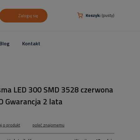
Koszyk:
(pusty)
Zaloguj się
Blog
Kontakt
śma LED 300 SMD 3528 czerwona
O Gwarancja 2 lata
aj o produkt
poleć znajomemu