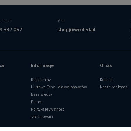
o nas!
Mail
9 337 057
shop@wroled.pl
wa
Informacje
O nas
Regulaminy
Kontakt
Hurtowe Ceny - dla wykonawców
Nasze realizacje
Baza wiedzy
Pomoc
Polityka prywatności
Jak kupować?