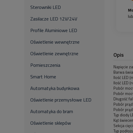
Sterowniki LED
Mo
lu
Zasilacze LED 12V/24V
Profile Aluminiowe LED
Oświetlenie wewnętrzne
Oświetlenie zewnętrzne
Opis
Pomieszczenia
Napięcie za
Barwa świa
Smart Home
Ilość LED (m
Ilość LED (
Automatyka budynkowa
Pobór mocy 
Pobór mocy 
Długość fal
Oświetlenie przemysłowe LED
Pobór prądu
Pobór prądu
Automatyka do bram
Typ diody 
Kąt świecen
Oświetlenie sklepów
Sekcja cięc
Typ podłoża