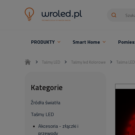
PRODUKTY
Smart Home
Pomies
Oświetlenie LED z montażem
Taśmy LED
Taśmy led Kolorowe
Taśma LED
Kategorie
Źródła światła
Taśmy LED
Akcesoria - złączki i
przewody