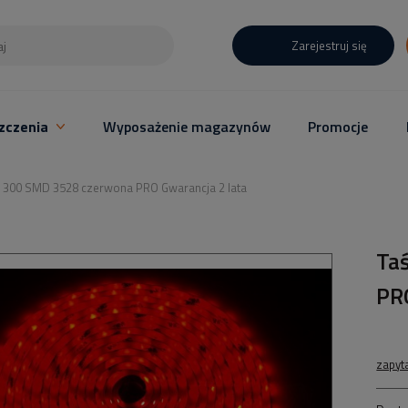
Zarejestruj się
zczenia
Wyposażenie magazynów
Promocje
 300 SMD 3528 czerwona PRO Gwarancja 2 lata
Ta
PR
zapyt