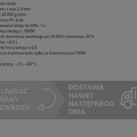
ża:: biały
er. x wys.): 8 mm
: 30 000 godzin
rony IP:: brak
ewania lampy do 60%:: 1 s
 włącz/wyłącz:: 50000
k strumienia świetlnego po 30 000 h świecenia:: 30 %
u:: <0,5 s
ik mocy lampy:: ≥ 0,5
 ze ściemniaczem:: tylko ze ściemniaczami PWM
g
 pracy:: -25 ~ +60°C