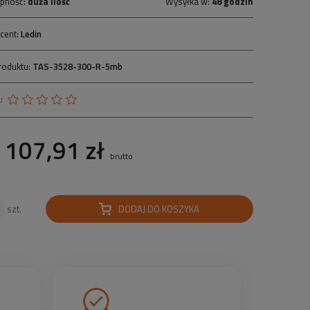
pność:
duża ilość
Wysyłka w:
48 godzin
cent:
Ledin
roduktu:
TAS-3528-300-R-5mb
:
107,91 zł
brutto
DODAJ DO KOSZYKA
szt.