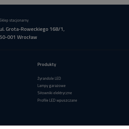
Sklep stacjonarny
ul. Grota-Roweckiego 168/1,
50-001 Wrocław
Produkty
Żyrandole LED
Lampy garażowe
Siłowniki elektryczne
Profile LED wpuszczane