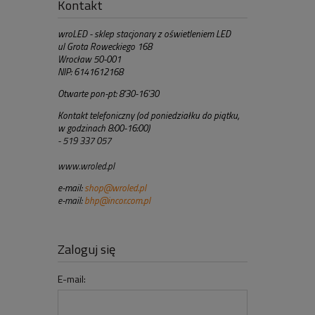
Kontakt
wroLED - sklep stacjonary z oświetleniem LED
ul Grota Roweckiego 168
Wrocław 50-001
NIP: 6141612168
Otwarte pon-pt: 8'30-16'30
Kontakt telefoniczny (od poniedziałku do piątku,
w godzinach 8:00-16:00)
- 519 337 057
www.wroled.pl
e-mail:
shop@wroled.pl
e-mail:
bhp@incor.com.pl
Zaloguj się
E-mail: