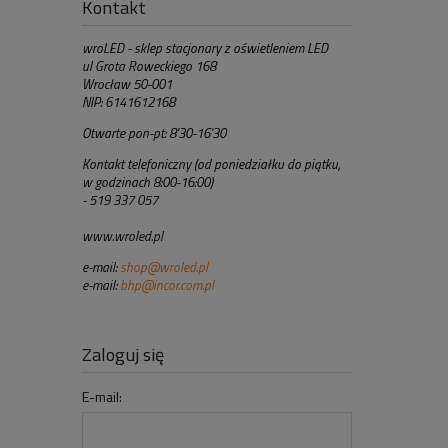
Kontakt
wroLED - sklep stacjonary z oświetleniem LED
ul Grota Roweckiego 168
Wrocław 50-001
NIP: 6141612168
Otwarte pon-pt: 8'30-16'30
Kontakt telefoniczny (od poniedziałku do piątku,
w godzinach 8:00-16:00)
- 519 337 057
www.wroled.pl
e-mail:
shop@wroled.pl
e-mail:
bhp@incor.com.pl
Zaloguj się
E-mail: