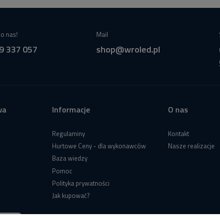
o nas!
Mail
9 337 057
shop@wroled.pl
wa
Informacje
O nas
Regulaminy
Kontakt
Hurtowe Ceny - dla wykonawców
Nasze realizacje
Baza wiedzy
Pomoc
Polityka prywatności
Jak kupować?