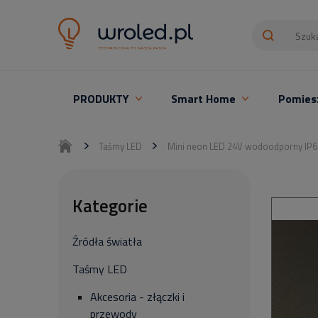
PRODUKTY
Smart Home
Pomies
Oświetlenie LED z montażem
Taśmy LED
Mini neon LED 24V wodoodporny IP6
Kategorie
Źródła światła
Taśmy LED
Akcesoria - złączki i
przewody