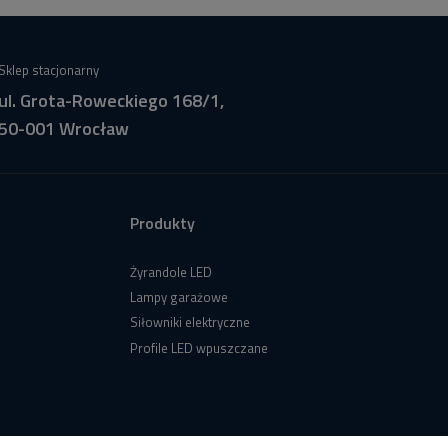
Sklep stacjonarny
ul. Grota-Roweckiego 168/1,
50-001 Wrocław
Produkty
Żyrandole LED
Lampy garażowe
Siłowniki elektryczne
Profile LED wpuszczane