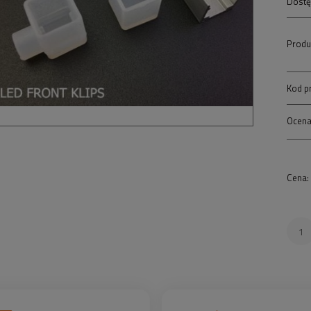
Dostę
Produ
Kod p
Ocena
Cena: