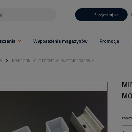
Zarejestruj się
zczenia
Wyposażenie magazynów
Promocje
5
MINI NEON LIGHT FRONT UCHWYT MONTAŻOWY
MI
MO
zapyt