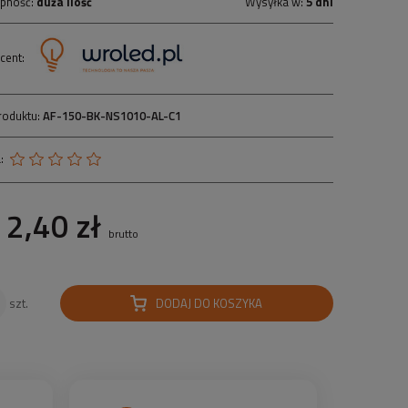
pność:
duża ilość
Wysyłka w:
5 dni
cent:
roduktu:
AF-150-BK-NS1010-AL-C1
:
2,40 zł
brutto
DODAJ DO KOSZYKA
szt.