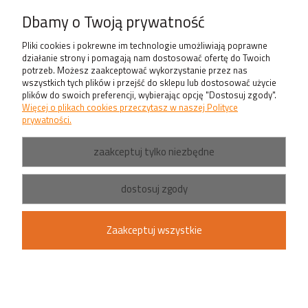
Produkty
Dbamy o Twoją prywatność
Pliki cookies i pokrewne im technologie umożliwiają poprawne
działanie strony i pomagają nam dostosować ofertę do Twoich
potrzeb. Możesz zaakceptować wykorzystanie przez nas
wszystkich tych plików i przejść do sklepu lub dostosować użycie
plików do swoich preferencji, wybierając opcję "Dostosuj zgody".
Więcej o plikach cookies przeczytasz w naszej Polityce
prywatności.
zaakceptuj tylko niezbędne
dostosuj zgody
Zaakceptuj wszystkie
pokaż pełną wersję strony
Sklep internetowy Shoper.pl