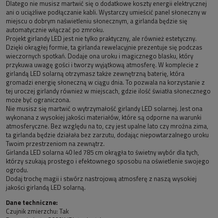
Dlatego nie musisz martwić się o dodatkowe koszty energii elektrycznej
ani o uciążliwe podłączanie kabli. Wystarczy umieścić panel słoneczny w
miejscu o dobrym naświetleniu słonecznym, a girlanda będzie się
automatycznie włączać po zmroku.
Projekt girlandy LED jest nie tylko praktyczny, ale również estetyczny.
Dzięki okrągłej formie, ta girlanda rewelacyjnie prezentuje się podczas
wieczornych spotkań. Dodaje ona uroku i magicznego blasku, który
przykuwa uwagę gości i tworzy wyjątkową atmosferę. W komplecie z
girlandą LED solarną otrzymasz także zewnętrzną baterię, która
gromadzi energię słoneczną w ciągu dnia. To pozwala na korzystanie z
tej uroczej girlandy również w miejscach, gdzie ilość światła słonecznego
może być ograniczona.
Nie musisz się martwić o wytrzymałość girlandy LED solarnej. Jest ona
wykonana z wysokiej jakości materiałów, które są odporne na warunki
atmosferyczne. Bez względu na to, czy jest upalne lato czy mroźna zima,
ta girlanda będzie działała bez zarzutu, dodając niepowtarzalnego uroku
Twoim przestrzeniom na zewnątrz.
Girlanda LED solarna 40 led 785 cm okrągła to świetny wybór dla tych,
którzy szukają prostego i efektownego sposobu na oświetlenie swojego
ogrodu.
Dodaj trochę magii i stwórz nastrojową atmosferę z naszą wysokiej
jakości girlandą LED solarną.
Dane techniczne:
Czujnik zmierzchu: Tak