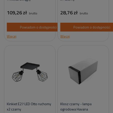
109,26 zł
28,76 zł
brutto
brutto
Powiadom o dostępności
Powiadom o dostępności
Więcej
Więcej
Kinkiet E27 LED Otto ruchomy
Klosz czarny - lampa
x2 czarny
ogrodowa Havana