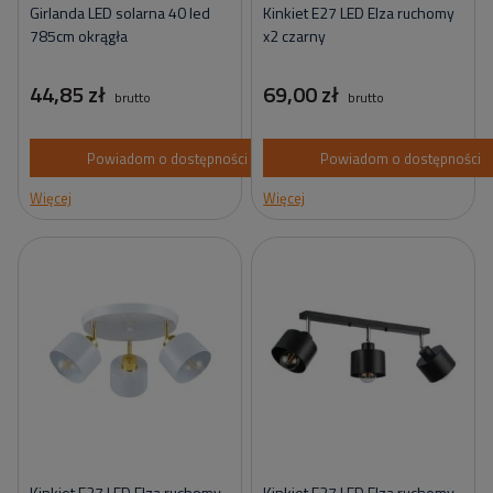
Girlanda LED solarna 40 led
Kinkiet E27 LED Elza ruchomy
785cm okrągła
x2 czarny
44,85 zł
69,00 zł
brutto
brutto
Powiadom o dostępności
Powiadom o dostępności
Więcej
Więcej
Kinkiet E27 LED Elza ruchomy
Kinkiet E27 LED Elza ruchomy