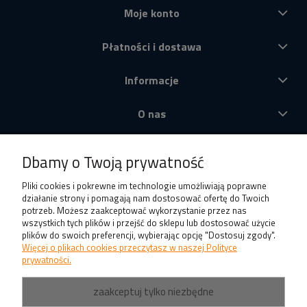
Moje konto
Płatności i dostawa
Informacje
O nas
Produkty
Dbamy o Twoją prywatność
Pliki cookies i pokrewne im technologie umożliwiają poprawne
działanie strony i pomagają nam dostosować ofertę do Twoich
potrzeb. Możesz zaakceptować wykorzystanie przez nas
wszystkich tych plików i przejść do sklepu lub dostosować użycie
plików do swoich preferencji, wybierając opcję "Dostosuj zgody".
Więcej o plikach cookies przeczytasz w naszej Polityce
prywatności.
zaakceptuj tylko niezbędne