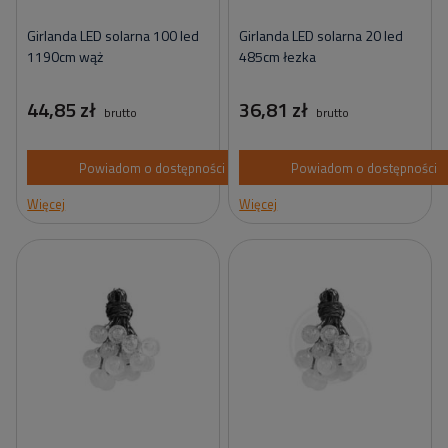
Girlanda LED solarna 100 led
Girlanda LED solarna 20 led
1190cm wąż
485cm łezka
44,85 zł
36,81 zł
brutto
brutto
Powiadom o dostępności
Powiadom o dostępności
Więcej
Więcej