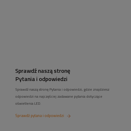
lampy na szynie. Siedziba sklepu znajduje się we Wrocławiu, przy ul. Grota-
Roweckiego 168. Większość naszych klientów pochodzi jednak z Internetu!
Staramy się oferować najlepsze ceny na taśmy led (w tym
taśmy led cob
),
żarówki
,
zasilacze do taśm led
. Pomożemy również w doborze urządzeń
smart home do Twojego domu czy mieszkania.
Sprawdź naszą stronę
Pytania i odpowiedzi
Sprawdź naszą stronę Pytania i odpowiedzi, gdzie znajdziesz
odpowiedzi na najczęściej zadawane pytania dotyczące
oświetlenia LED.
Sprawdź pytana i odpowiedzi