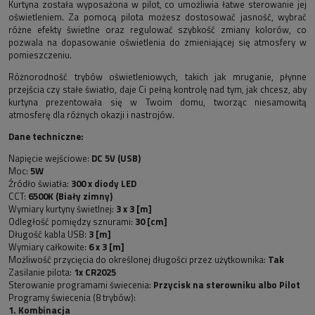
Kurtyna została wyposażona w pilot, co umożliwia łatwe sterowanie jej
oświetleniem. Za pomocą pilota możesz dostosować jasność, wybrać
różne efekty świetlne oraz regulować szybkość zmiany kolorów, co
pozwala na dopasowanie oświetlenia do zmieniającej się atmosfery w
pomieszczeniu.
Różnorodność trybów oświetleniowych, takich jak mruganie, płynne
przejścia czy stałe światło, daje Ci pełną kontrolę nad tym, jak chcesz, aby
kurtyna prezentowała się w Twoim domu, tworząc niesamowitą
atmosferę dla różnych okazji i nastrojów.
Dane techniczne:
Napięcie wejściowe:
DC 5V (USB)
Moc:
5W
Źródło światła:
300 x diody LED
CCT:
6500K (Biały zimny)
Wymiary kurtyny świetlnej:
3 x 3 [m]
Odległość pomiędzy sznurami:
30 [cm]
Długość kabla USB:
3 [m]
Wymiary całkowite:
6 x 3 [m]
Możliwość przycięcia do określonej długości przez użytkownika:
Tak
Zasilanie pilota:
1x CR2025
Sterowanie programami świecenia:
Przycisk na sterowniku albo Pilot
Programy świecenia (8 trybów):
1. Kombinacja