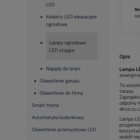
LED
Mo
lu
Kinkiety LED elewacyjne
ogrodowe
Lampy ogrodowe
LED stojące
Opis
Napędy do bram
Lampa LE
zewnętrzn
Oświetlenie garażu
Ta wysoki
tarasu.
Oświetlenie do firmy
Zaprojekt
odporny n
Smart Home
deszczu c
Automatyka budynkowa
Lampa LED
przyjemne
Oświetlenie przemysłowe LED
korzystać
wokół nie