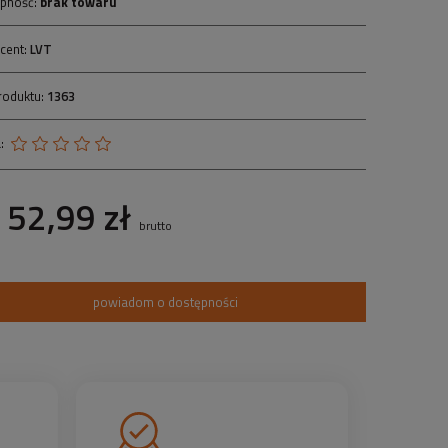
pność:
brak towaru
cent:
LVT
roduktu:
1363
:
52,99 zł
brutto
powiadom o dostępności