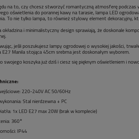
du na to, czy chcesz stworzyć romantyczną atmosferę podczas wie
go oświetlenia do porannej kawy na tarasie, lampa LED ogrodowa
ia. To nie tylko lampa, to również stylowy element dekoracyjny, 
na okładzina i minimalistyczny design sprawiają, że doskonale kompo
ej.
jąc, jeśli poszukujesz lampy ogrodowej o wysokiej jakości, trwałej 
 E27 Manila stojąca 45cm srebrna jest doskonałym wyborem.
do swojego koszyka już dziś i ciesz się pięknym oświetleniem i 
hniczne:
 wejściowe: 220-240V AC 50/60Hz
wykonania: Stal nierdzewna + PC
iatła: 1x LED E27 max 20W (brak w komplecie)
enia: 360°
orności: IP44