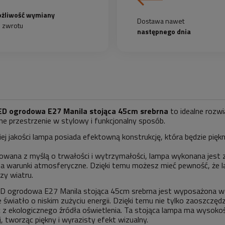
żliwość wymiany
Dostawa nawet
b zwrotu
następnego dnia
D ogrodowa E27 Manila stojąca 45cm srebrna
to idealne rozwi
e przestrzenie w stylowy i funkcjonalny sposób.
ej jakości lampa posiada efektowną konstrukcję, która będzie pi
owana z myślą o trwałości i wytrzymałości, lampa wykonana jest z
a warunki atmosferyczne. Dzięki temu możesz mieć pewność, że lam
zy wiatru.
 ogrodowa E27 Manila stojąca 45cm srebrna jest wyposażona w e
 światło o niskim zużyciu energii. Dzięki temu nie tylko zaoszczędz
 z ekologicznego źródła oświetlenia. Ta stojąca lampa ma wysokoś
j, tworząc piękny i wyrazisty efekt wizualny.