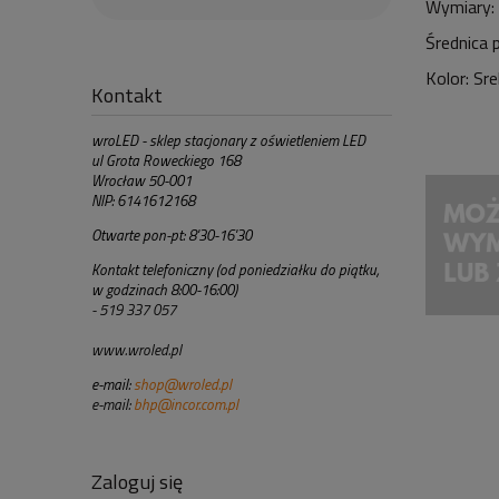
Wymiary:
Średnica
Kolor: Sr
Kontakt
wroLED - sklep stacjonary z oświetleniem LED
ul Grota Roweckiego 168
Wrocław 50-001
NIP: 6141612168
Otwarte pon-pt: 8'30-16'30
Kontakt telefoniczny (od poniedziałku do piątku,
w godzinach 8:00-16:00)
- 519 337 057
www.wroled.pl
e-mail:
shop@wroled.pl
e-mail:
bhp@incor.com.pl
Zaloguj się