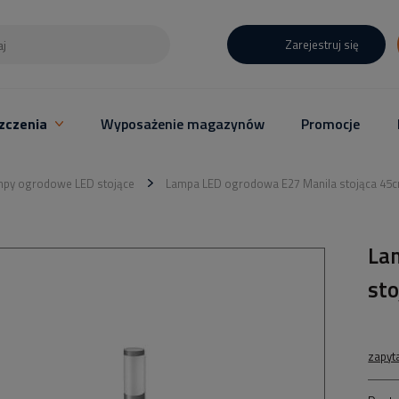
Zarejestruj się
zczenia
Wyposażenie magazynów
Promocje
py ogrodowe LED stojące
Lampa LED ogrodowa E27 Manila stojąca 45
La
st
zapyt