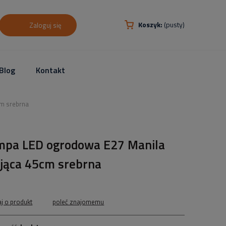
Koszyk:
(pusty)
Zaloguj się
Blog
Kontakt
cm srebrna
mpa LED ogrodowa E27 Manila
ojąca 45cm srebrna
aj o produkt
poleć znajomemu