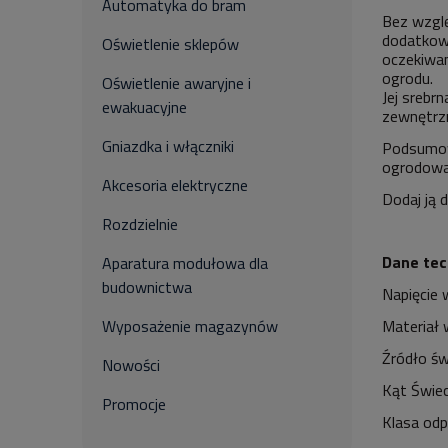
Automatyka do bram
Bez wzglę
dodatkowe
Oświetlenie sklepów
oczekiwan
ogrodu.
Oświetlenie awaryjne i
Jej srebr
ewakuacyjne
zewnętrzn
Gniazdka i włączniki
Podsumowu
ogrodowa
Akcesoria elektryczne
Dodaj ją 
Rozdzielnie
Dane tec
Aparatura modułowa dla
budownictwa
Napięcie
Materiał 
Wyposażenie magazynów
Źródło św
Nowości
Kąt Świec
Promocje
Klasa odp