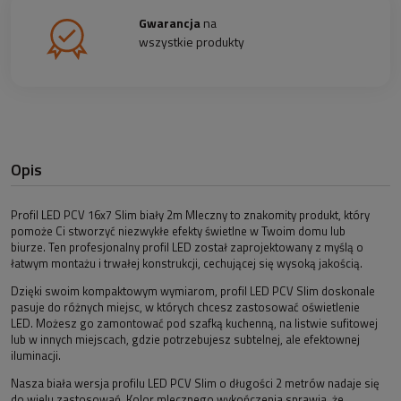
Gwarancja
na
wszystkie produkty
Opis
Profil LED PCV 16x7 Slim biały 2m Mleczny to znakomity produkt, który
pomoże Ci stworzyć niezwykłe efekty świetlne w Twoim domu lub
biurze. Ten profesjonalny profil LED został zaprojektowany z myślą o
łatwym montażu i trwałej konstrukcji, cechującej się wysoką jakością.
Dzięki swoim kompaktowym wymiarom, profil LED PCV Slim doskonale
pasuje do różnych miejsc, w których chcesz zastosować oświetlenie
LED. Możesz go zamontować pod szafką kuchenną, na listwie sufitowej
lub w innych miejscach, gdzie potrzebujesz subtelnej, ale efektownej
iluminacji.
Nasza biała wersja profilu LED PCV Slim o długości 2 metrów nadaje się
do wielu zastosowań. Kolor mlecznego wykończenia sprawia, że