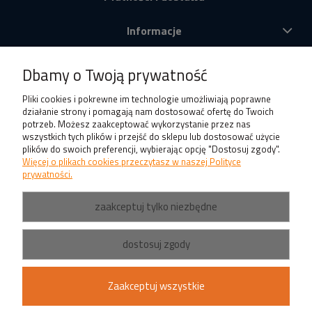
Informacje
O nas
Dbamy o Twoją prywatność
Produkty
Pliki cookies i pokrewne im technologie umożliwiają poprawne
działanie strony i pomagają nam dostosować ofertę do Twoich
potrzeb. Możesz zaakceptować wykorzystanie przez nas
wszystkich tych plików i przejść do sklepu lub dostosować użycie
plików do swoich preferencji, wybierając opcję "Dostosuj zgody".
Więcej o plikach cookies przeczytasz w naszej Polityce
prywatności.
zaakceptuj tylko niezbędne
dostosuj zgody
Zaakceptuj wszystkie