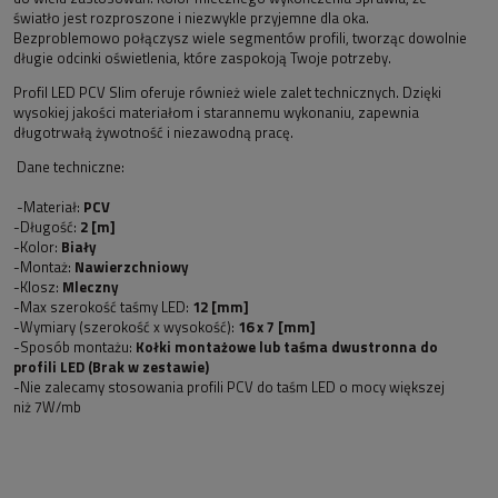
światło jest rozproszone i niezwykle przyjemne dla oka.
Bezproblemowo połączysz wiele segmentów profili, tworząc dowolnie
długie odcinki oświetlenia, które zaspokoją Twoje potrzeby.
Profil LED PCV Slim oferuje również wiele zalet technicznych. Dzięki
wysokiej jakości materiałom i starannemu wykonaniu, zapewnia
długotrwałą żywotność i niezawodną pracę.
Dane techniczne:
-Materiał:
PCV
-Długość:
2 [m]
-Kolor:
Biały
-Montaż:
Nawierzchniowy
-Klosz:
Mleczny
-Max szerokość taśmy LED:
12 [mm]
-Wymiary (szerokość x wysokość):
16 x 7 [mm]
-Sposób montażu:
Kołki montażowe lub taśma dwustronna do
profili LED (Brak w zestawie)
-Nie zalecamy stosowania profili PCV do taśm LED o mocy większej
niż 7W/mb