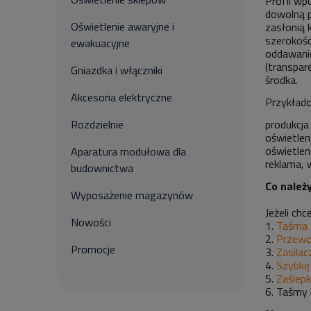
Profil w
dowolną p
Oświetlenie awaryjne i
zasłonią 
szerokośc
ewakuacyjne
oddawanie
(transpar
Gniazdka i włączniki
środka.
Akcesoria elektryczne
Przykład
produkcja
Rozdzielnie
oświetlen
oświetlen
Aparatura modułowa dla
reklama, 
budownictwa
Co należ
Wyposażenie magazynów
Jeżeli ch
Nowości
1.
Taśma 
2.
Przewo
Promocje
3.
Zasila
4.
Szybkę 
5.
Zaślepk
6. Taśmy 