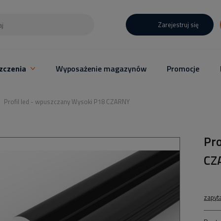
Zarejestruj się
zczenia
Wyposażenie magazynów
Promocje
Profil led - wpuszczany Wysoki P18 CZARNY
Pro
CZ
zapyt