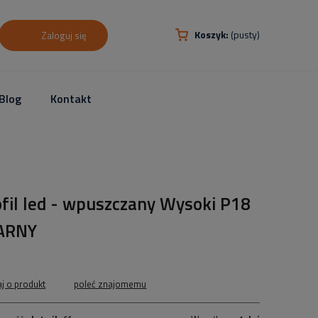
Koszyk:
(pusty)
Zaloguj się
Blog
Kontakt
fil led - wpuszczany Wysoki P18
ARNY
aj o produkt
poleć znajomemu