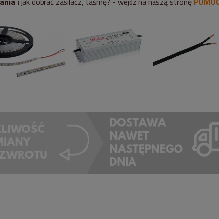
ania :
jak dobrać zasilacz, taśmę? - wejdź na naszą stronę
POMO