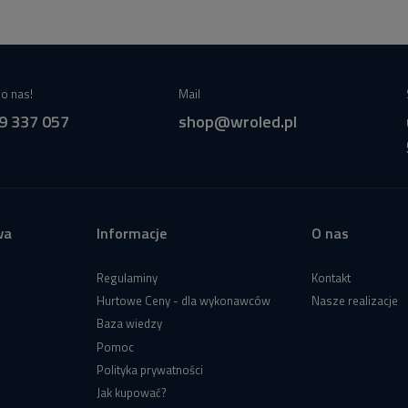
o nas!
Mail
9 337 057
shop@wroled.pl
wa
Informacje
O nas
Regulaminy
Kontakt
Hurtowe Ceny - dla wykonawców
Nasze realizacje
Baza wiedzy
Pomoc
Polityka prywatności
Jak kupować?