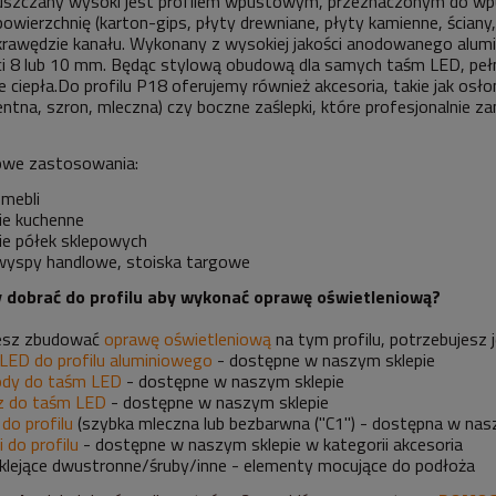
puszczany wysoki jest profilem wpustowym, przeznaczonym do w
owierzchnię (karton-gips, płyty drewniane, płyty kamienne, ściany, 
krawędzie kanału. Wykonany z wysokiej jakości anodowanego alu
i 8 lub 10 mm. Będąc stylową obudową dla samych taśm LED, pełni 
 ciepła.Do profilu P18 oferujemy również akcesoria, takie jak osłon
entna, szron, mleczna) czy boczne zaślepki, które profesjonalnie z
owe zastosowania:
 mebli
ie kuchenne
ie półek sklepowych
wyspy handlowe, stoiska targowe
y dobrać do profilu aby wykonać oprawę oświetleniową?
cesz zbudować
oprawę oświetleniową
na tym profilu, potrzebujesz 
LED do profilu aluminiowego
- dostępne w naszym sklepie
dy do taśm LED
- dostępne w naszym sklepie
cz do taśm LED
- dostępne w naszym sklepie
do profilu
(szybka mleczna lub bezbarwna ("C1") - dostępna w nasz
i do profilu
- dostępne w naszym sklepie w kategorii akcesoria
klejące dwustronne/śruby/inne - elementy mocujące do podłoża