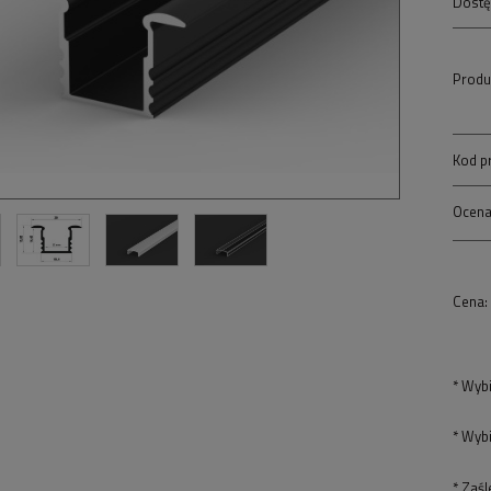
Dostę
Produ
Kod p
Ocena
Cena:
*
Wybi
*
Wybi
*
Zaśl