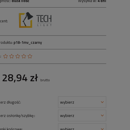
pność:
duża ilość
Wysyłka w:
4 dni
cent:
roduktu:
p18-1mv_czarny
:
28,94 zł
brutto
erz długość:
erz osłonkę/szybkę::
epki końcowe: