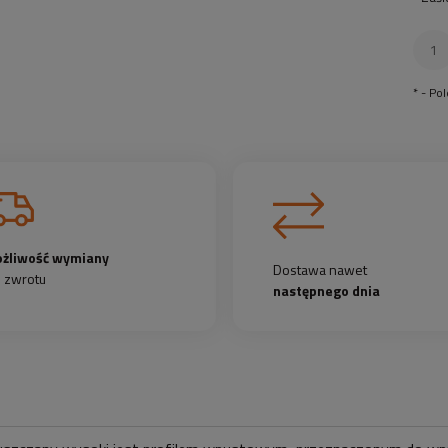
*
- Po
żliwość wymiany
Dostawa nawet
b zwrotu
następnego dnia