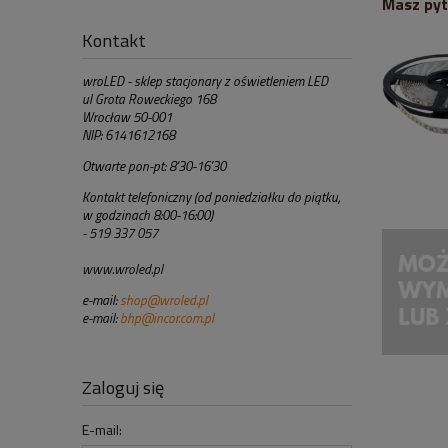
Masz pyt
Kontakt
wroLED - sklep stacjonary z oświetleniem LED
ul Grota Roweckiego 168
Wrocław 50-001
NIP: 6141612168
Otwarte pon-pt: 8'30-16'30
Kontakt telefoniczny (od poniedziałku do piątku,
w godzinach 8:00-16:00)
- 519 337 057
www.wroled.pl
e-mail:
shop@wroled.pl
e-mail:
bhp@incor.com.pl
Zaloguj się
E-mail: