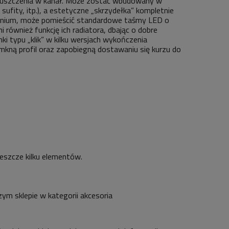
puszczenia w kanał. Może zostać wbudowany w
sufity, itp.), a estetyczne „skrzydełka” kompletnie
minium, może pomieścić standardowe taśmy LED o
również funkcję ich radiatora, dbając o dobre
ki typu „klik” w kilku wersjach wykończenia
amkną profil oraz zapobiegną dostawaniu się kurzu do
jeszcze kilku elementów.
ym sklepie w kategorii akcesoria