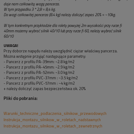
daje nam całkowitą wagę pancerza.
W tym przypadku 3 * 2,8 = 8,4 kg.
Do wagi całkowitej pancerza (8.4 kg) należy doliczyć zapas 20% = ~10kg.
W tym konkretnym przykładzie dla rolety powyżej 2m wysokości przy rurze fi
40mm możemy wybrać silnik 40/10 lub przy rurze fi 60, należy wybrać silnik
60/10
UWAGA!
Przy doborze napędu należy uwzględnić ciężar właściwy pancerza.
Można wstępnie przyjąć następujące parametry:
- Pancerz z profilu PA-39mm: ~2.8 kg/m2
- Pancerz z profilu PA-45mm: ~2.9 kg/m2
- Pancerz z profilu PA-52mm: ~3.0 kg/m2
- Pancerz z profilu PVC-37mm : ~3.5 kg/m2
- Pancerz z profilu PVC-57mm : ~4 kg/m2
+ należy doliczyć zapas bezpieczeństwa ok. 20%
Pliki do pobrania:
Warunki_techniczne_podlaczenia_silnikow_przewodowych
Instrukcja_montazu_silnikow_w_roletach_nadstawnych
Instrukcja_montazu_silnikow_w_roletach_zewnetrznych