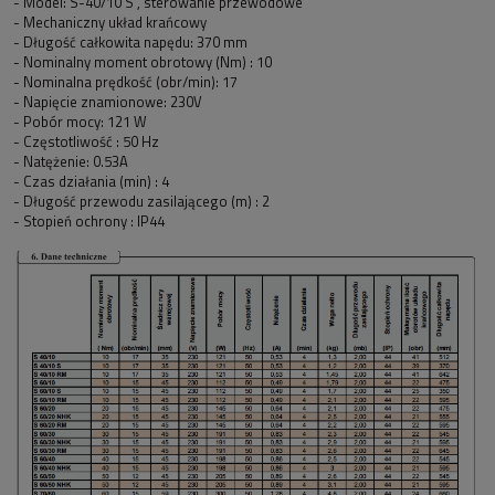
- Model: S-40/10 S , sterowanie przewodowe
- Mechaniczny układ krańcowy
- Długość całkowita napędu: 370 mm
- Nominalny moment obrotowy (Nm) : 10
- Nominalna prędkość (obr/min): 17
- Napięcie znamionowe: 230V
- Pobór mocy: 121 W
- Częstotliwość : 50 Hz
- Natężenie: 0.53A
- Czas działania (min) : 4
- Długość przewodu zasilającego (m) : 2
- Stopień ochrony : IP44