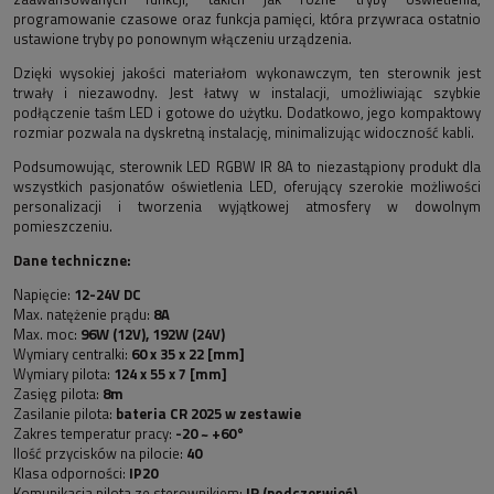
programowanie czasowe oraz funkcja pamięci, która przywraca ostatnio
ustawione tryby po ponownym włączeniu urządzenia.
Dzięki wysokiej jakości materiałom wykonawczym, ten sterownik jest
trwały i niezawodny. Jest łatwy w instalacji, umożliwiając szybkie
podłączenie taśm LED i gotowe do użytku. Dodatkowo, jego kompaktowy
rozmiar pozwala na dyskretną instalację, minimalizując widoczność kabli.
Podsumowując, sterownik LED RGBW IR 8A to niezastąpiony produkt dla
wszystkich pasjonatów oświetlenia LED, oferujący szerokie możliwości
personalizacji i tworzenia wyjątkowej atmosfery w dowolnym
pomieszczeniu.
Dane techniczne:
Napięcie:
12-24V DC
Max. natężenie prądu:
8A
Max. moc:
96W (12V), 192W (24V)
Wymiary centralki:
60 x 35 x 22 [mm]
Wymiary pilota:
124 x 55 x 7 [mm]
Zasięg pilota:
8m
Zasilanie pilota:
bateria CR 2025 w zestawie
Zakres temperatur pracy:
-20 ~ +60°
Ilość przycisków na pilocie:
40
Klasa odporności:
IP20
Komunikacja pilota ze sterownikiem:
IR (podczerwień)