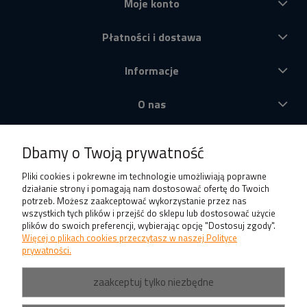
Moje konto
Płatności i dostawa
Informacje
O nas
Produkty
Dbamy o Twoją prywatność
Pliki cookies i pokrewne im technologie umożliwiają poprawne
działanie strony i pomagają nam dostosować ofertę do Twoich
potrzeb. Możesz zaakceptować wykorzystanie przez nas
wszystkich tych plików i przejść do sklepu lub dostosować użycie
plików do swoich preferencji, wybierając opcję "Dostosuj zgody".
Więcej o plikach cookies przeczytasz w naszej Polityce
prywatności.
zaakceptuj tylko niezbędne