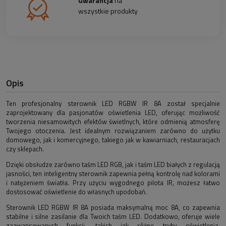
Gwarancja
na
wszystkie produkty
Opis
Ten profesjonalny sterownik LED RGBW IR 8A został specjalnie
zaprojektowany dla pasjonatów oświetlenia LED, oferując możliwość
tworzenia niesamowitych efektów świetlnych, które odmienią atmosferę
Twojego otoczenia. Jest idealnym rozwiązaniem zarówno do użytku
domowego, jak i komercyjnego, takiego jak w kawiarniach, restauracjach
czy sklepach.
Dzięki obsłudze zarówno taśm LED RGB, jak i taśm LED białych z regulacją
jasności, ten inteligentny sterownik zapewnia pełną kontrolę nad kolorami
i natężeniem światła. Przy użyciu wygodnego pilota IR, możesz łatwo
dostosować oświetlenie do własnych upodobań.
Sterownik LED RGBW IR 8A posiada maksymalną moc 8A, co zapewnia
stabilne i silne zasilanie dla Twoich taśm LED. Dodatkowo, oferuje wiele
zaawansowanych funkcji, takich jak różne tryby oświetlenia,